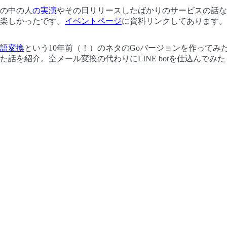
erの中の人
の実演
やその日リリースしたばかりのサービスの話な
楽しかったです。
イベントページ
に資料リンクしてあります。
語変換
という10年前（！）のネタのGoバージョンを作ってみた
た話を紹介。空メール変換の代わりにLINE botを仕込んでみ