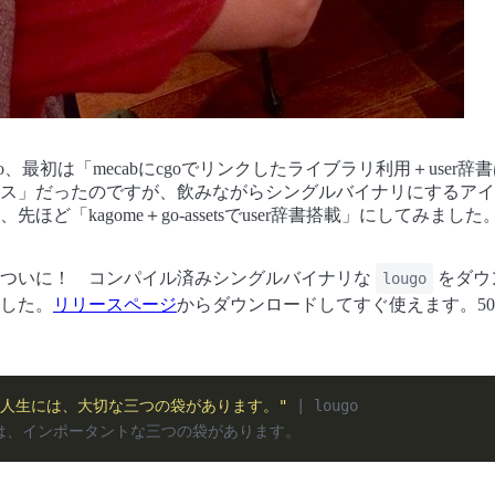
ugo、最初は「mecabにcgoでリンクしたライブラリ利用＋user
ス」だったのですが、飲みながらシングルバイナリにするアイ
先ほど「kagome＋go-assetsでuser辞書搭載」にしてみました
りついに！ コンパイル済みシングルバイナリな
をダウ
lougo
した。
リリースページ
からダウンロードしてすぐ使えます。50
"人生には、大切な三つの袋があります。"
 | lougo
