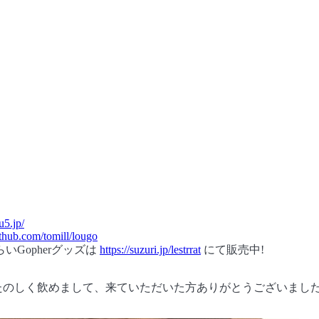
ou5.jp/
github.com/tomill/lougo
いGopherグッズは
https://suzuri.jp/lestrrat
にて販売中!
たのしく飲めまして、来ていただいた方ありがとうございました