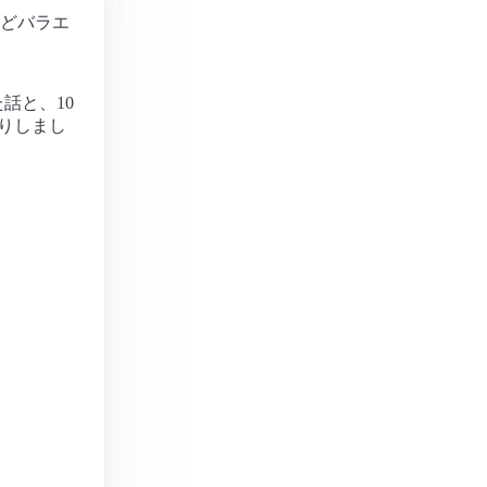
どバラエ
話と、10
たりしまし