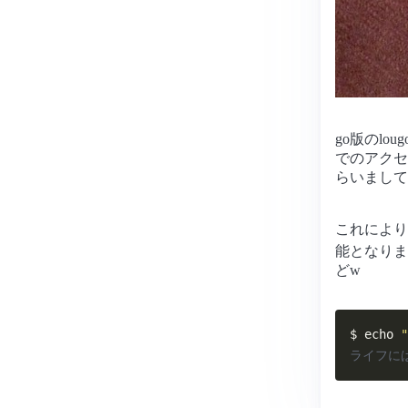
go版のlo
でのアクセ
らいまして、
これによ
能となりま
どw
$ 
echo