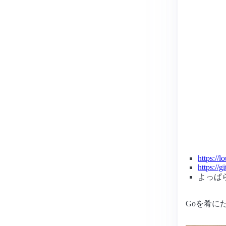
https://l
https://
よっぱら
Goを肴に