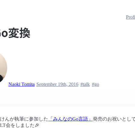
Prof
Go変換
Naoki Tomita
September 19th, 2016
#talk
#go
けんが執筆に参加した
「みんなのGo言語」
発売のお祝いとし
LT会をしました🎉